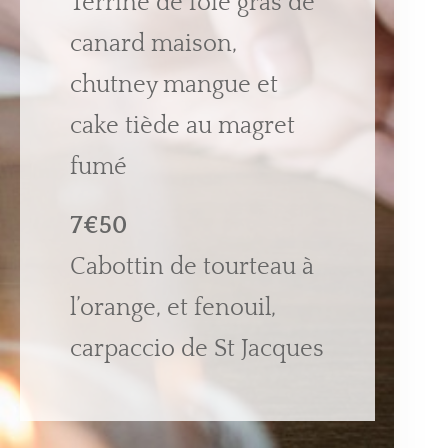
Terrine de foie gras de
canard maison,
chutney mangue et
cake tiède au magret
fumé
7€50
Cabottin de tourteau à
l’orange, et fenouil,
carpaccio de St Jacques